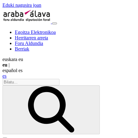
Eduki nagusira joan
Egoitza Elektronikoa
Herritarren arreta
Foru Aldundia
Berriak
euskara
eu
eu
|
español
es
es