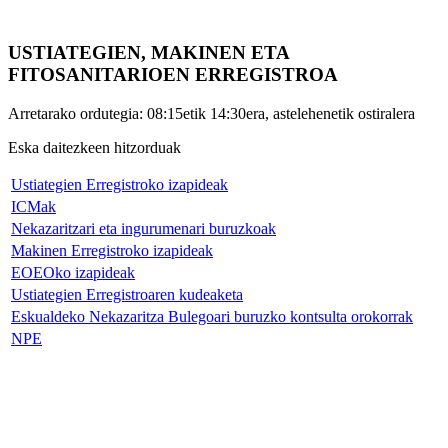
USTIATEGIEN, MAKINEN ETA
FITOSANITARIOEN ERREGISTROA
Arretarako ordutegia: 08:15etik 14:30era, astelehenetik ostiralera
Eska daitezkeen hitzorduak
Ustiategien Erregistroko izapideak
ICMak
Nekazaritzari eta ingurumenari buruzkoak
Makinen Erregistroko izapideak
EOEOko izapideak
Ustiategien Erregistroaren kudeaketa
Eskualdeko Nekazaritza Bulegoari buruzko kontsulta orokorrak
NPE