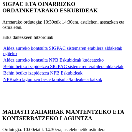
SIGPAC ETA OINARRIZKO
ORDAINKETARAKO ESKUBIDEAK
Arretarako ordutegia: 10:30etik 14:30era, astelehen, asteazken eta
ostiraletan.
Eska daitezkeen hitzorduak
Aldez aurreko kontsulta SIGPAC sistemaren erabilera aldaketak
egiteko
Aldez aurreko kontsulta NPB Eskubideak kudeatzeko
Behin betiko izapidetzea SIGPAC sistemaren erabilera aldaketak
Behin betiko izapidetzea NPB Eskubideak
NPBrako laguntzen beste kontsulta/kudeaketa batzuk
MAHASTI ZAHARRAK MANTENTZEKO ETA
KONTSERBATZEKO LAGUNTZA
Ordutegia: 10:00etatik 14:30era, astelehenetik ostiralera