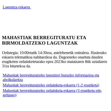
Laguntza eskaera
MAHASTIAK BERREGITURATU ETA
BIRMOLDATZEKO LAGUNTZAK
Ordutegia: 10:00etatik 14:30era, astelehenetik ostiralera. Hasierako
eskaera telematikoa nahitaezkoa da. Dagoeneko onartuta dauden
eragiketen ordainketetarako epea 2023ko maiatzaren 8tik uztailaren
31ra bitartekoa da.
Mahastiak berregituratzeko laguntzei buruzko informazioa eta
aholkularitza
Mahastiak berregituratzeko ordainketa-eskaera (1-2 eragiketa)
Mahastiak berregituratzeko ordainketa-eskaera (3 eragiketa edo
gehiago)