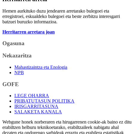
Hemen aurkituko duzu jendearen arretarako bulegoei eta
erregistroei, eskualdeko bulegoei eta beste zerbitzu interesgarri
batzuei buruzko informazioa.
Herritarren arretara joan
Ogasuna
Nekazaritza
Mahastizaintza eta Enologia
NPB
GOFE
LEGE OHARRA
PRIBATUTASUN POLITIKA
IRISGARRITASUNA
SALAKETA KANALA
Webgune honek norberaren eta hirugarrenen cookie-ak baino ez ditu
erabiltzen helburu teknikoetarako, erabiltzaileek nabigatu ahal
dezaten eta ondorengo sarbideak erraztu eta erabilera estatistikak