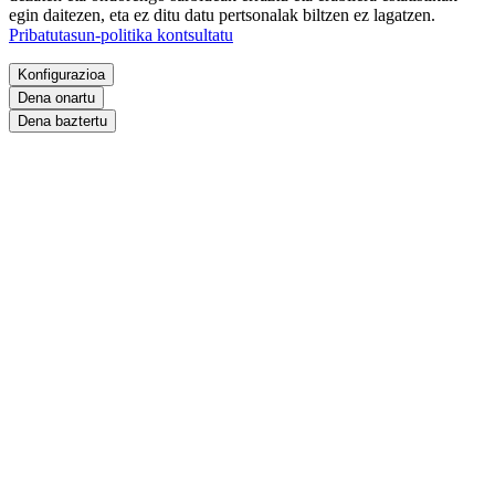
egin daitezen, eta ez ditu datu pertsonalak biltzen ez lagatzen.
Pribatutasun-politika kontsultatu
Konfigurazioa
Dena onartu
Dena baztertu