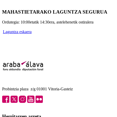
MAHASTIETARAKO LAGUNTZA SEGURUA
Ordutegia: 10:00etatik 14:30era, astelehenetik ostiralera
Laguntza eskaera
Probintzia plaza z/g 01001 Vitoria-Gasteiz
Herritarren arreta