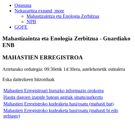
Ogasuna
Nekazaritza
expand_more
Mahastizaintza eta Enologia Zerbitzua
NPB
GOFE
Mahastizaintza eta Enologia Zerbitzua - Guardiako
ENB
MAHASTIEN ERREGISTROA
Arretarako ordutegia: 09:30etik 14:30era, astelehenetik ostiralera
Eska daitezkeen hitzorduak
Mahastien Erregistroari buruzko informazio orokorra
Hasita dagoen izapide batean agiriak sinatu/aurkeztu
Mahastien Erregistroko kudeaketa hasi/osatu (mahasti bat)
Mahastien Erregistroko kudeaketa hasi/osatu (mahasti bi edo
gehiago)