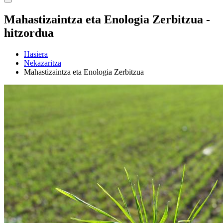
Mahastizaintza eta Enologia Zerbitzua -
hitzordua
Hasiera
Nekazaritza
Mahastizaintza eta Enologia Zerbitzua