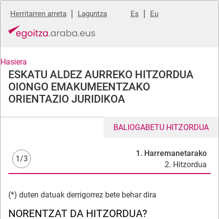
|
|
Herritarren arreta
Laguntza
Es
Eu
Hasiera
ESKATU ALDEZ AURREKO HITZORDUA
OIONGO EMAKUMEENTZAKO
ORIENTAZIO JURIDIKOA
BALIOGABETU HITZORDUA
1. Harremanetarako
1/3
2. Hitzordua
(*) duten datuak derrigorrez bete behar dira
NORENTZAT DA HITZORDUA?