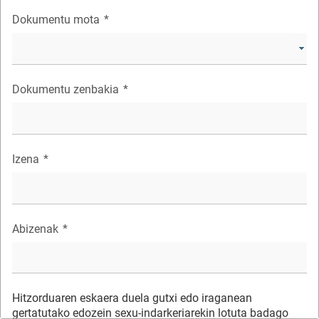
Dokumentu mota
*
Dokumentu zenbakia
*
Izena
*
Abizenak
*
Hitzorduaren eskaera duela gutxi edo iraganean
gertatutako edozein sexu-indarkeriarekin lotuta badago