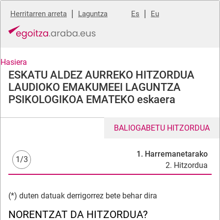
|
|
Herritarren arreta
Laguntza
Es
Eu
Hasiera
ESKATU ALDEZ AURREKO HITZORDUA
LAUDIOKO EMAKUMEEI LAGUNTZA
PSIKOLOGIKOA EMATEKO eskaera
BALIOGABETU HITZORDUA
1. Harremanetarako
1/3
2. Hitzordua
(*) duten datuak derrigorrez bete behar dira
NORENTZAT DA HITZORDUA?