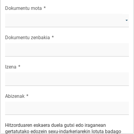
Dokumentu mota
*
Dokumentu zenbakia
*
Izena
*
Abizenak
*
Hitzorduaren eskaera duela gutxi edo iraganean
gertatutako edozein sexu-indarkeriarekin lotuta badago