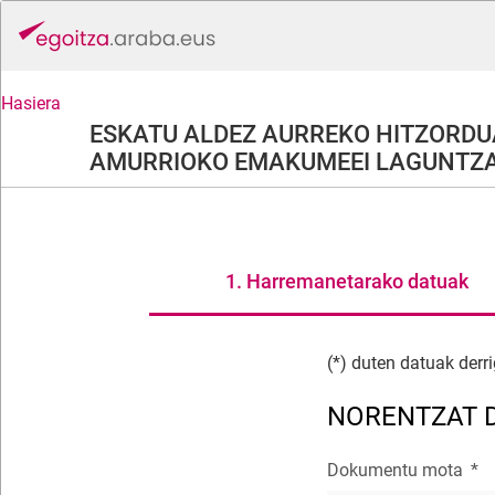
Hasiera
ESKATU ALDEZ AURREKO HITZORDU
AMURRIOKO EMAKUMEEI LAGUNTZA 
1. Harremanetarako datuak
(*) duten datuak derri
NORENTZAT 
Dokumentu mota
*