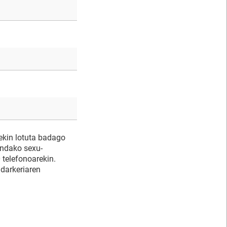
ekin lotuta badago
indako sexu-
 telefonoarekin.
darkeriaren