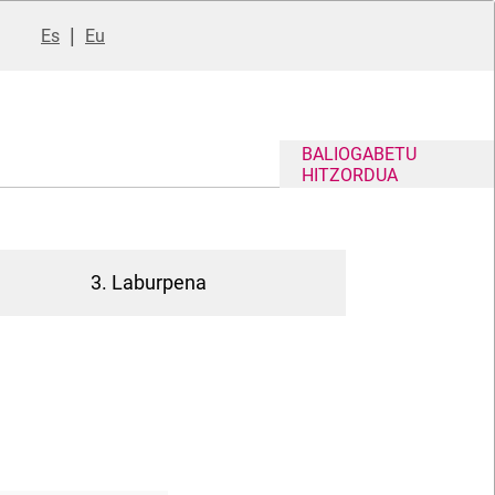
|
Es
Eu
BALIOGABETU
HITZORDUA
3. Laburpena