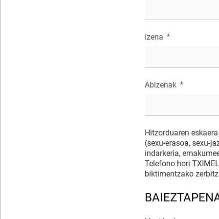
Izena
*
Abizenak
*
Hitzorduaren eskaera 
(sexu-erasoa, sexu-j
indarkeria, emakumeen
Telefono hori TXIME
biktimentzako zerbitz
BAIEZTAPEN