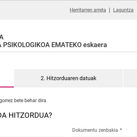
|
Herritarren arreta
Laguntza
A
PSIKOLOGIKOA EMATEKO eskaera
2. Hitzorduaren datuak
gorrez bete behar dira
DA HITZORDUA?
Dokumentu zenbakia
*