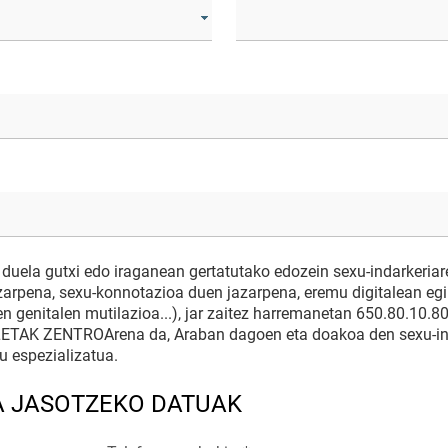
duela gutxi edo iraganean gertatutako edozein sexu-indarkeriar
azarpena, sexu-konnotazioa duen jazarpena, eremu digitalean eg
 genitalen mutilazioa...), jar zaitez harremanetan 650.80.10.80
LETAK ZENTROArena da, Araban dagoen eta doakoa den sexu-in
u espezializatua.
A JASOTZEKO DATUAK