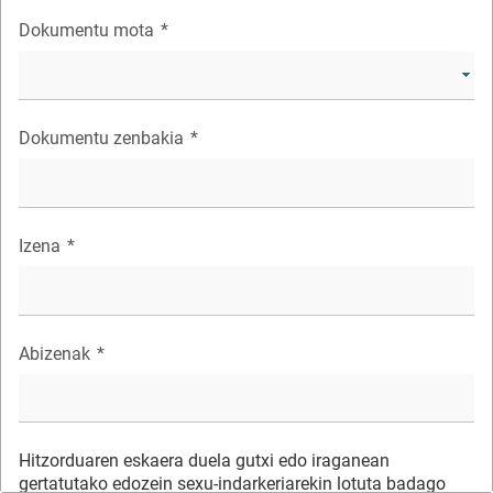
Dokumentu mota
*
Dokumentu zenbakia
*
Izena
*
Abizenak
*
Hitzorduaren eskaera duela gutxi edo iraganean
gertatutako edozein sexu-indarkeriarekin lotuta badago