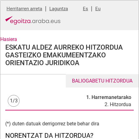
|
|
Herritarren arreta
Laguntza
Es
Eu
Hasiera
ESKATU ALDEZ AURREKO HITZORDUA
GASTEIZKO EMAKUMEENTZAKO
ORIENTAZIO JURIDIKOA
BALIOGABETU HITZORDUA
1. Harremanetarako
1/3
2. Hitzordua
(*) duten datuak derrigorrez bete behar dira
NORENTZAT DA HITZORDUA?