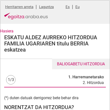
|
|
Herritarren arreta
Laguntza
Es
Eu
Hasiera
ESKATU ALDEZ AURREKO HITZORDUA
FAMILIA UGARIAREN titulu BERRIA
eskatzea
BALIOGABETU HITZORDUA
1. Harremanetarako
1/3
2. Hitzordua
(*) duten datuak derrigorrez bete behar dira
NORENTZAT DA HITZORDUA?