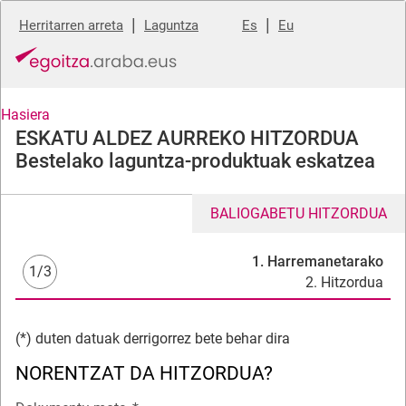
|
|
Herritarren arreta
Laguntza
Es
Eu
Hasiera
ESKATU ALDEZ AURREKO HITZORDUA
Bestelako laguntza-produktuak eskatzea
BALIOGABETU HITZORDUA
1. Harremanetarako
1/3
2. Hitzordua
(*) duten datuak derrigorrez bete behar dira
NORENTZAT DA HITZORDUA?