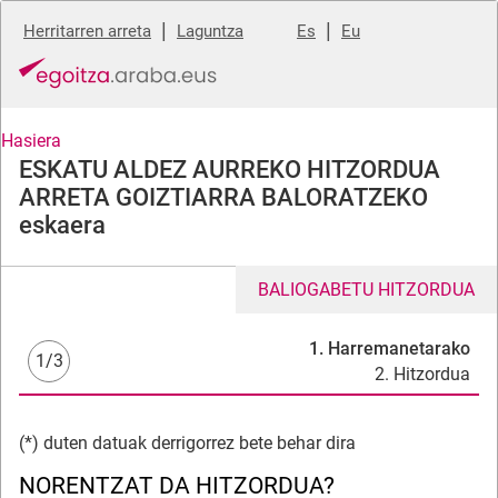
|
|
Herritarren arreta
Laguntza
Es
Eu
Hasiera
ESKATU ALDEZ AURREKO HITZORDUA
ARRETA GOIZTIARRA BALORATZEKO
eskaera
BALIOGABETU HITZORDUA
1. Harremanetarako
1/3
2. Hitzordua
(*) duten datuak derrigorrez bete behar dira
NORENTZAT DA HITZORDUA?