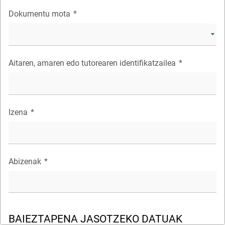
Dokumentu mota
*
Aitaren, amaren edo tutorearen identifikatzailea
*
Izena
*
Abizenak
*
BAIEZTAPENA JASOTZEKO DATUAK