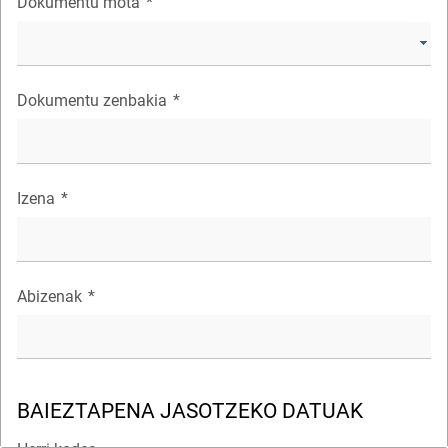
Dokumentu mota
*
Dokumentu zenbakia
*
Izena
*
Abizenak
*
BAIEZTAPENA JASOTZEKO DATUAK