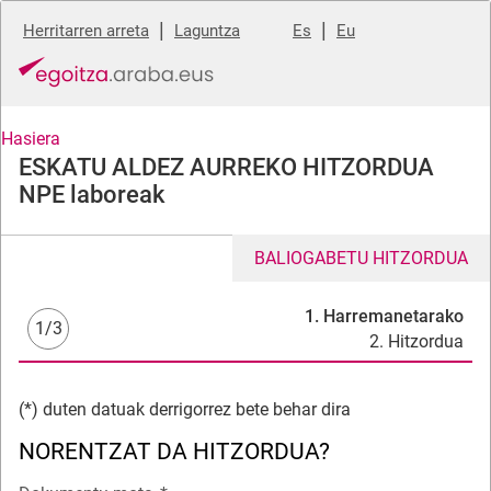
|
|
Herritarren arreta
Laguntza
Es
Eu
Hasiera
ESKATU ALDEZ AURREKO HITZORDUA
NPE laboreak
BALIOGABETU HITZORDUA
1. Harremanetarako
1/3
2. Hitzordua
(*) duten datuak derrigorrez bete behar dira
NORENTZAT DA HITZORDUA?