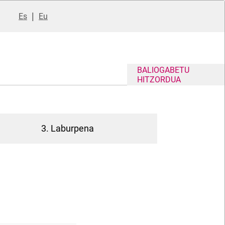
|
Es
Eu
BALIOGABETU
HITZORDUA
3. Laburpena