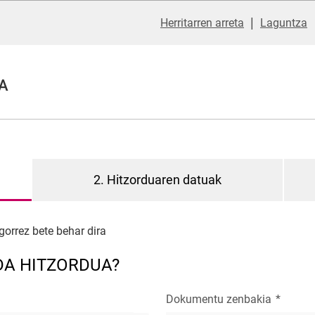
|
Herritarren arreta
Laguntza
A
2. Hitzorduaren datuak
gorrez bete behar dira
DA HITZORDUA?
Dokumentu zenbakia
*