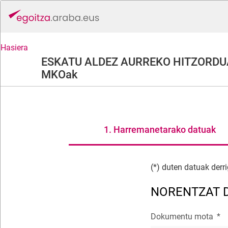
Hasiera
ESKATU ALDEZ AURREKO HITZORDU
MKOak
1. Harremanetarako datuak
(*) duten datuak derri
NORENTZAT 
Dokumentu mota
*