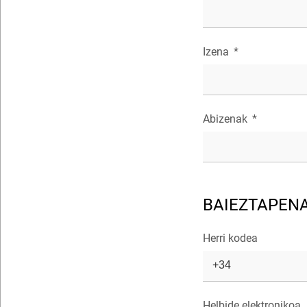
Izena
*
Abizenak
*
BAIEZTAPEN
Herri kodea
+34
Helbide elektronikoa