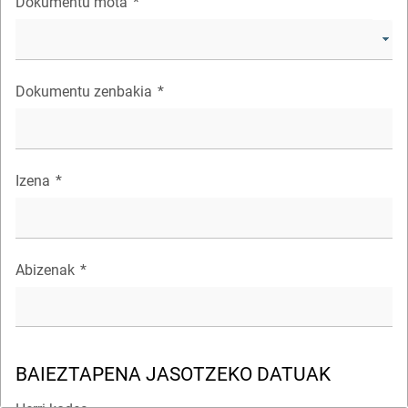
Dokumentu mota
*
Dokumentu zenbakia
*
Izena
*
Abizenak
*
BAIEZTAPENA JASOTZEKO DATUAK