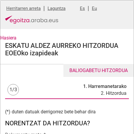
|
|
Herritarren arreta
Laguntza
Es
Eu
Hasiera
ESKATU ALDEZ AURREKO HITZORDUA
EOEOko izapideak
BALIOGABETU HITZORDUA
1. Harremanetarako
1/3
2. Hitzordua
(*) duten datuak derrigorrez bete behar dira
NORENTZAT DA HITZORDUA?