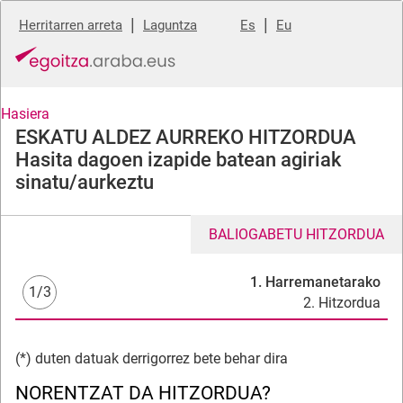
|
|
Herritarren arreta
Laguntza
Es
Eu
Hasiera
ESKATU ALDEZ AURREKO HITZORDUA
Hasita dagoen izapide batean agiriak
sinatu/aurkeztu
BALIOGABETU HITZORDUA
1. Harremanetarako
1/3
2. Hitzordua
(*) duten datuak derrigorrez bete behar dira
NORENTZAT DA HITZORDUA?