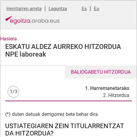
|
|
Herritarren arreta
Laguntza
Es
Eu
Hasiera
ESKATU ALDEZ AURREKO HITZORDUA
NPE laboreak
BALIOGABETU HITZORDUA
1. Harremanetarako
1/3
2. Hitzordua
(*) duten datuak derrigorrez bete behar dira
USTIATEGIAREN ZEIN TITULARRENTZAT
DA HITZORDUA?