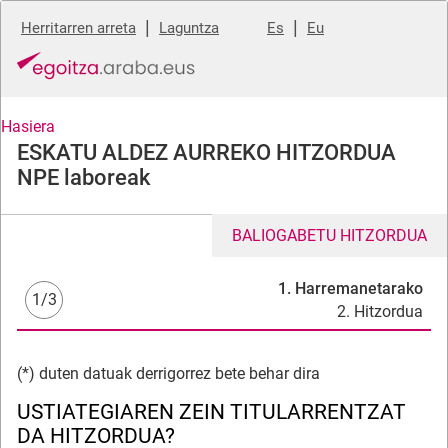
|
|
Herritarren arreta
Laguntza
Es
Eu
Hasiera
ESKATU ALDEZ AURREKO HITZORDUA
NPE laboreak
BALIOGABETU HITZORDUA
1. Harremanetarako
1/3
2. Hitzordua
(*) duten datuak derrigorrez bete behar dira
USTIATEGIAREN ZEIN TITULARRENTZAT
DA HITZORDUA?