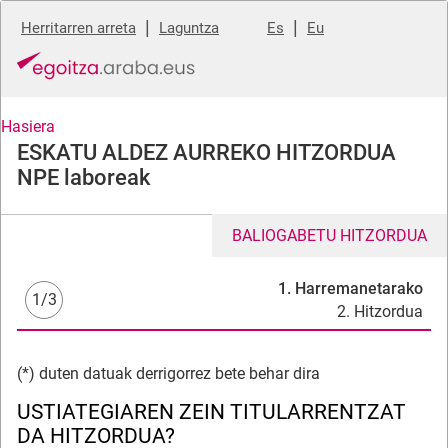
|
|
Herritarren arreta
Laguntza
Es
Eu
Hasiera
ESKATU ALDEZ AURREKO HITZORDUA
NPE laboreak
BALIOGABETU HITZORDUA
1. Harremanetarako
1/3
2. Hitzordua
(*) duten datuak derrigorrez bete behar dira
USTIATEGIAREN ZEIN TITULARRENTZAT
DA HITZORDUA?