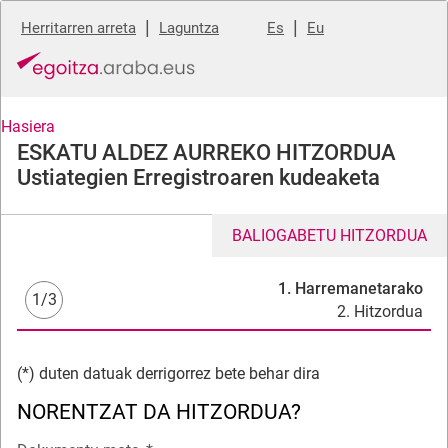
|
|
Herritarren arreta
Laguntza
Es
Eu
Hasiera
ESKATU ALDEZ AURREKO HITZORDUA
Ustiategien Erregistroaren kudeaketa
BALIOGABETU HITZORDUA
1. Harremanetarako
1/3
2. Hitzordua
(*) duten datuak derrigorrez bete behar dira
NORENTZAT DA HITZORDUA?