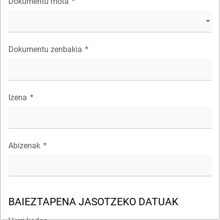
Dokumentu mota
*
Dokumentu zenbakia
*
Izena
*
Abizenak
*
BAIEZTAPENA JASOTZEKO DATUAK